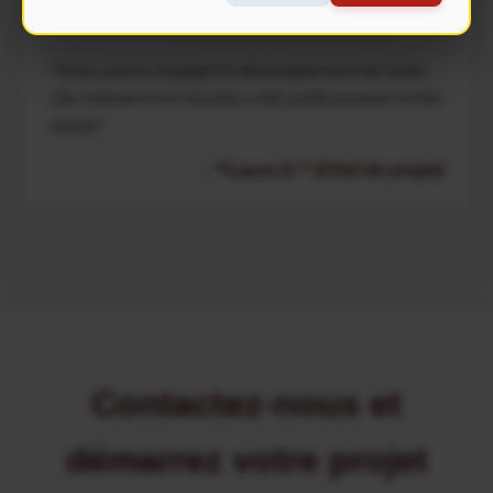
"Nous avons engagé le développement de notre
site internet et le résultat a été professionnel et très
réactif."
- **Laura G.** (Chef de projet)
Contactez-nous et
démarrez votre projet