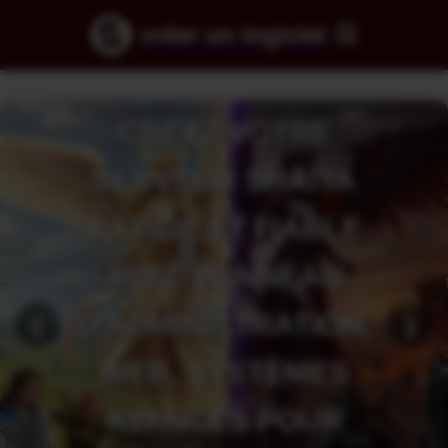
créer un logiciel
BESOIN DE
VOTRE
PROPRE SITE
WEB ?
CREATESOFTW
- À PARTIR DE
❮
❯
100 USD, VOUS
POUVEZ AVOIR