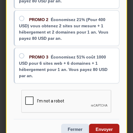
payez 80 USD par an.
PROMO 2
Économisez 21% (Pour 400
"Notre serveur VPS pour Shaiya fonctionne sans
USD) vous obtenez 2 sites sur mesure + 1
problème. Excellent support technique."
hébergement et 2 domaines pour 1 an. Vous
payez 80 USD par an.
- **GamerPro21** (Administrateur de serveur)
PROMO 3
Économisez 51% coût 1000
USD pour 6 sites web + 6 domaines + 1
hébergement pour 1 an. Vous payez 80 USD
par an.
"La conception graphique de mon logo a été
rapide et a dépassé mes attentes. Cinq étoiles !"
- **Javier M.** (Entrepreneur)
Fermer
Envoyer