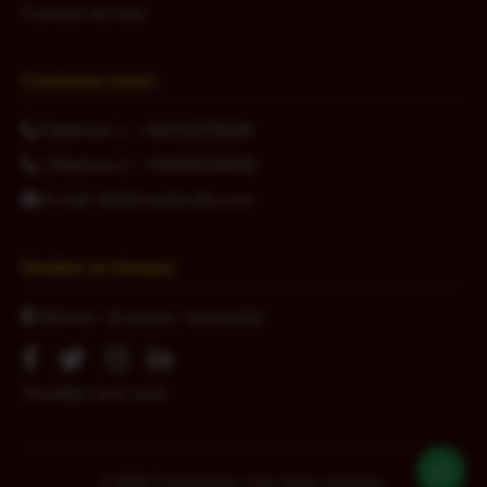
À propos de nous
Contactez-nous:
Téléphone 1 : +584169256098
Téléphone 2 : +584264188098
E-mail:
info@createsoftw.com
Gestion et réseaux
Adresse : [Caracas, Venezuela]
Travaillez avec nous
© 2026 Createsoftw. Tous droits réservés.