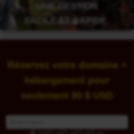
VOTRE SITE.
CONTACTEZ-
NOUS
Réservez votre domaine +
hébergement pour
seulement 90 $ USD
.com
.net
.org
.io
.dev