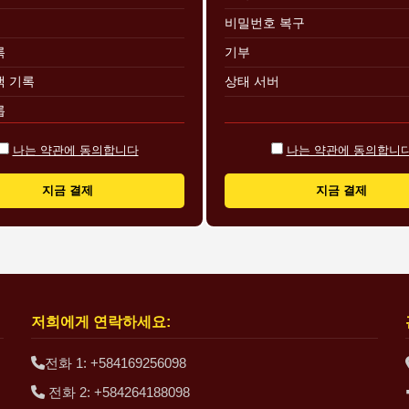
비밀번호 복구
록
기부
색 기록
상태 서버
롭
보
나는 약관에 동의합니다
나는 약관에 동의합니
 도구
지금 결제
지금 결제
복권
온라인 우승자
이름으로 계정 검색
이름으로 계정 검색
결된 모든 계정
저희에게 연락하세요:
 찾기
전화 1: +584169256098
아있는 캐릭터의 옛 이름 찾기
전화 2: +584264188098
 편집