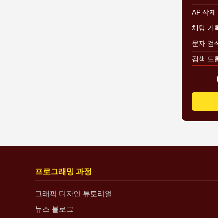
AP 삭제
채팅 기
문자 검
검색 드
계정 정
플레이어
무작위 
무작위 
캐릭터 
사용자 
IP와 연
프로그래밍 과정
IP 주소
그래픽 디자인 튜토리얼
죽은/살
뉴스 블로그
플레이어