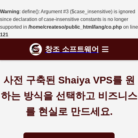
Warning
: define(): Argument #3 ($case_insensitive) is ignored
since declaration of case-insensitive constants is no longer
supported in
/home/createso/public_html/lang/co.php
on line
121
창조 소프트웨어
사전 구축된 Shaiya VPS를 원
하는 방식을 선택하고 비즈니스
를 현실로 만드세요.