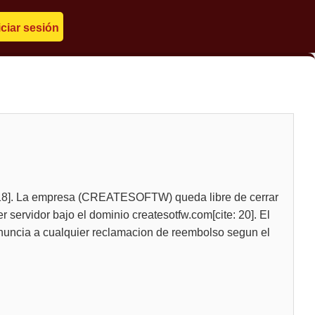
iciar sesión
e: 18]. La empresa (CREATESOFTW) queda libre de cerrar
 servidor bajo el dominio createsotfw.com[cite: 20]. El
 renuncia a cualquier reclamacion de reembolso segun el