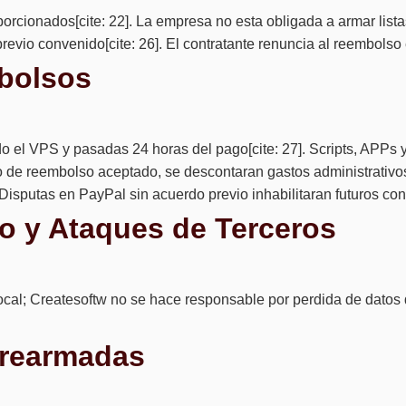
porcionados[cite: 22]. La empresa no esta obligada a armar lista
evio convenido[cite: 26]. El contratante renuncia al reembolso e
mbolsos
o el VPS y pasadas 24 horas del pago[cite: 27]. Scripts, APPs
o de reembolso aceptado, se descontaran gastos administrativos 
isputas en PayPal sin acuerdo previo inhabilitaran futuros contr
jo y Ataques de Terceros
local; Createsoftw no se hace responsable por perdida de datos 
Prearmadas