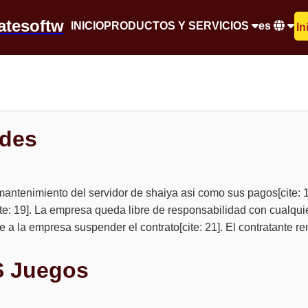
atesoftw
INICIO
PRODUCTOS Y SERVICIOS
es
In
ades
 mantenimiento del servidor de shaiya asi como sus pagos[cit
te: 19]. La empresa queda libre de responsabilidad con cualquier
te a la empresa suspender el contrato[cite: 21]. El contratante
PS Juegos