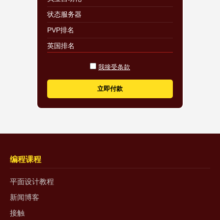
状态服务器
PVP排名
英国排名
从用户面板您可以：
我接受条款
收集奖品秤
立即付款
收集奖品轮盘
复活角色
查看您自己的角色统计数据
编程课程
平面设计教程
新闻博客
接触