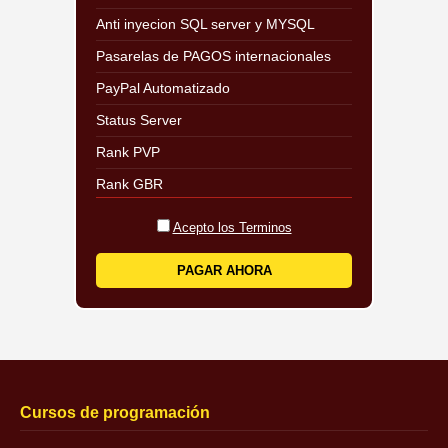
Anti inyecion SQL server y MYSQL
Pasarelas de PAGOS internacionales
PayPal Automatizado
Status Server
Rank PVP
Rank GBR
Desde Panel Usuario Pueden:
Acepto los Terminos
Cobrar Escalas de premios
PAGAR AHORA
Cobrar Ruletas de premios
Revivir Personajes
Ver sus propias estaditicas de personaje
Cursos de programación